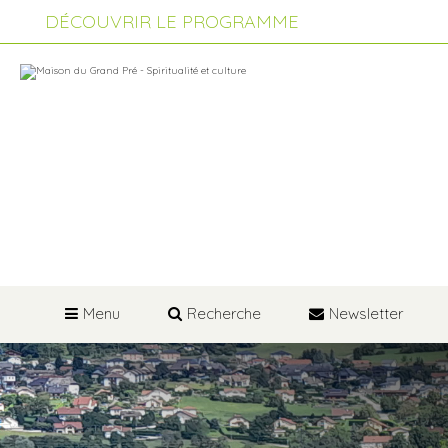
Aller
Outils
DÉCOUVRIR LE PROGRAMME
au
personnels
contenu.
Aller
à
la
navigation
Menu
Recherche
Newsletter