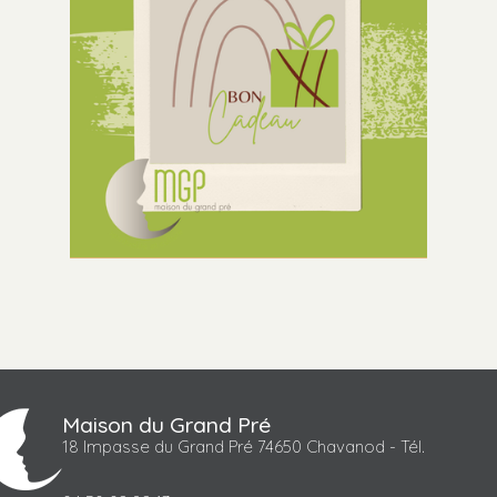
Maison du Grand Pré
18 Impasse du Grand Pré 74650 Chavanod - Tél.