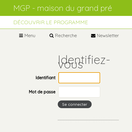
Aller
Outils
au
personnels
contenu.
Aller
à
DÉCOUVRIR LE PROGRAMME
la
navigation
Menu
Recherche
Newsletter
Identifiant
Mot de passe