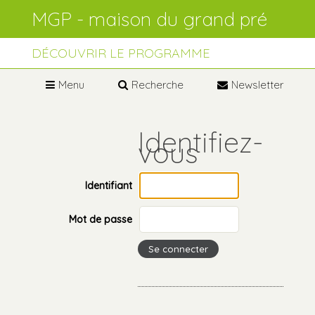
Aller
Outils
au
personnels
contenu.
Aller
à
DÉCOUVRIR LE PROGRAMME
la
navigation
Menu
Recherche
Newsletter
Identifiant
Mot de passe