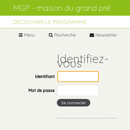
Aller
Outils
au
personnels
contenu.
Aller
à
DÉCOUVRIR LE PROGRAMME
la
navigation
Menu
Recherche
Newsletter
Identifiant
Mot de passe