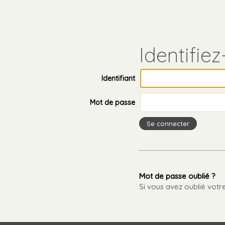
Aller
Outils
au
personnels
contenu.
Aller
à
la
navigation
Identifiant
Mot de passe
Mot de passe oublié ?
Si vous avez oublié vot