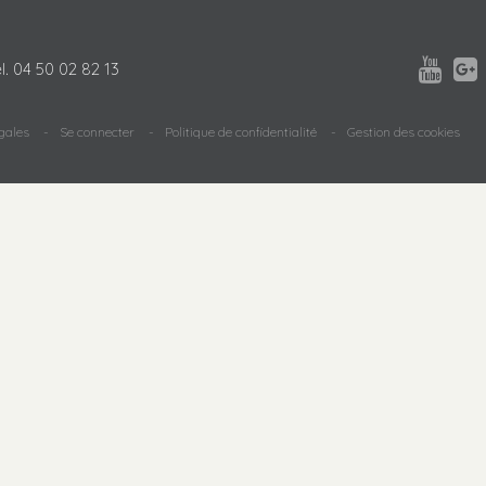


l.
04 50 02 82 13
gales
Se connecter
Politique de confidentialité
Gestion des cookies