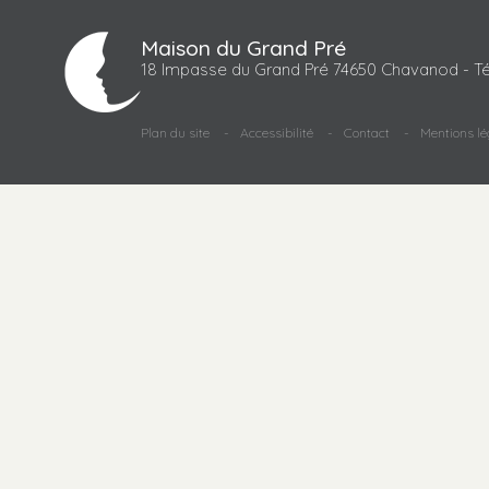
Maison du Grand Pré
18 Impasse du Grand Pré 74650 Chavanod - Té
Plan du site
Accessibilité
Contact
Mentions lé