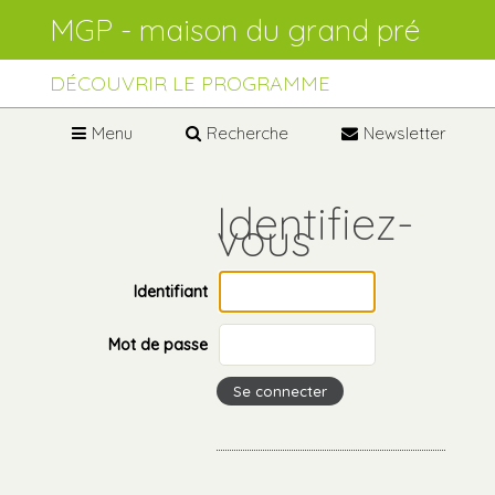
Aller
Outils
au
personnels
contenu.
Aller
à
DÉCOUVRIR LE PROGRAMME
la
navigation
Menu
Recherche
Newsletter
Identifiant
Mot de passe