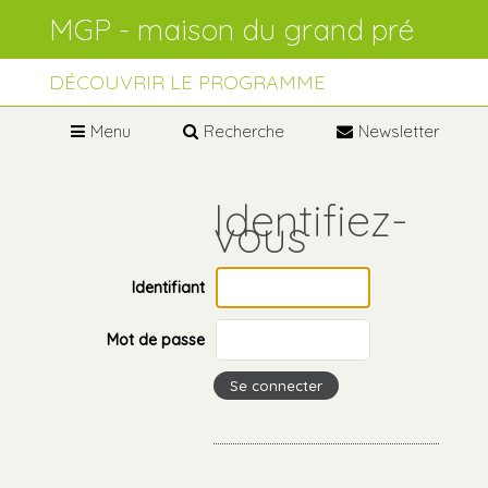
Aller
Outils
au
personnels
contenu.
Aller
à
DÉCOUVRIR LE PROGRAMME
la
navigation
Menu
Recherche
Newsletter
Identifiant
Mot de passe