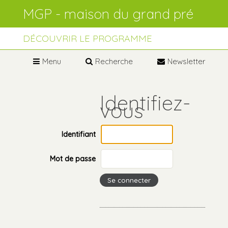
Aller
Outils
au
personnels
contenu.
Aller
à
DÉCOUVRIR LE PROGRAMME
la
navigation
Menu
Recherche
Newsletter
Identifiant
Mot de passe