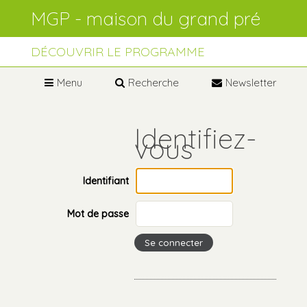
Aller
Outils
au
personnels
contenu.
Aller
à
DÉCOUVRIR LE PROGRAMME
la
navigation
Menu
Recherche
Newsletter
Identifiant
Mot de passe