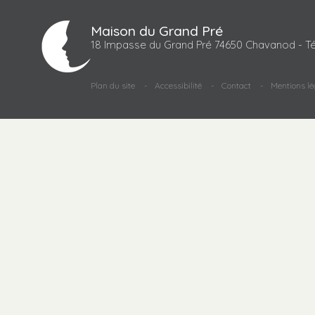
Maison du Grand Pré
18 Impasse du Grand Pré 74650 Chavanod - Té
Plan du site
Accessibilité
Contact
Mentions lé