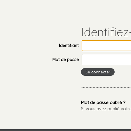
Aller
Outils
au
personnels
contenu.
Aller
à
la
navigation
Identifiant
Mot de passe
Mot de passe oublié ?
Si vous avez oublié vot