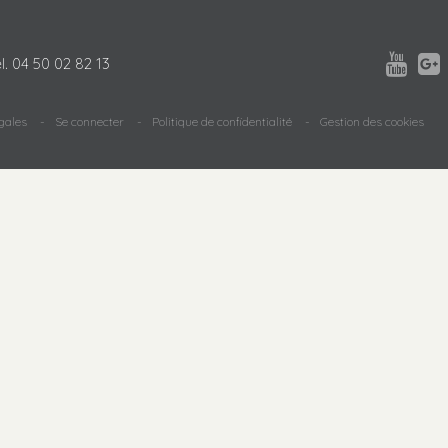


l.
04 50 02 82 13
gales
Se connecter
Politique de confidentialité
Gestion des cookies