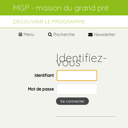
Aller
Outils
au
personnels
contenu.
Aller
à
DÉCOUVRIR LE PROGRAMME
la
navigation
Menu
Recherche
Newsletter
Identifiant
Mot de passe