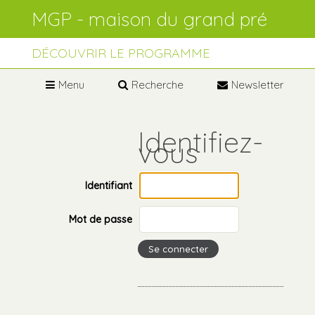
Aller
Outils
au
personnels
contenu.
Aller
à
DÉCOUVRIR LE PROGRAMME
la
navigation
Menu
Recherche
Newsletter
Identifiant
Mot de passe