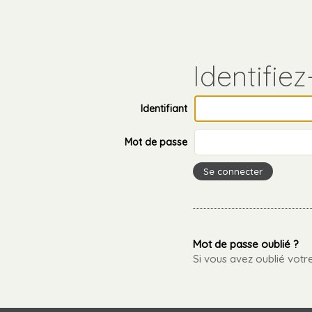
Aller
Outils
au
personnels
contenu.
Aller
à
la
navigation
Identifiant
Mot de passe
Mot de passe oublié ?
Si vous avez oublié vot