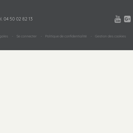


l.
04 50 02 82 13
gales
Se connecter
Politique de confidentialité
Gestion des cookies