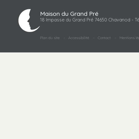
Maison du Grand Pré
18 Impasse du Grand Pré 74650 Chavanod - Té
Plan du site
Accessibilité
Contact
Mentions lé