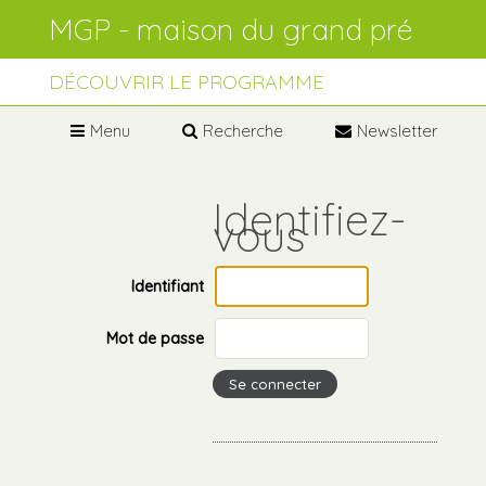
Aller
Outils
au
personnels
contenu.
Aller
à
DÉCOUVRIR LE PROGRAMME
la
navigation
Menu
Recherche
Newsletter
Identifiant
Mot de passe