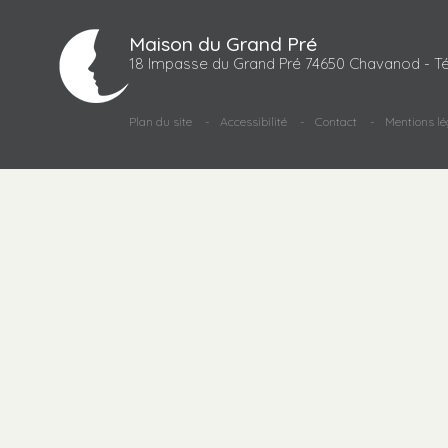
Maison du Grand Pré
18 Impasse du Grand Pré 74650 Chavanod - Té
Plan du site
Accessibilité
Contact
Mentions lé