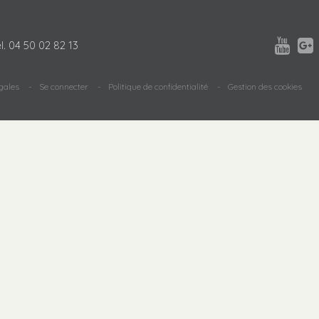


l.
04 50 02 82 13
gales
Se connecter
Politique de confidentialité
Gestion des cookies