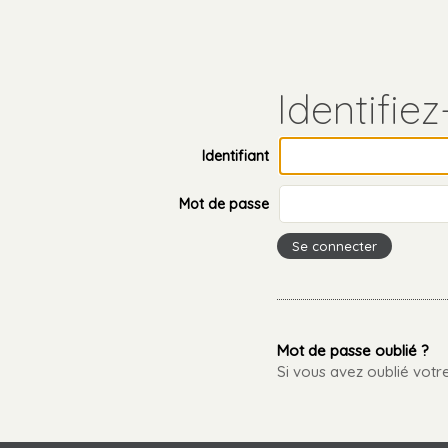
Aller
Outils
au
personnels
contenu.
Aller
à
la
navigation
Identifiant
Mot de passe
Mot de passe oublié ?
Si vous avez oublié vot