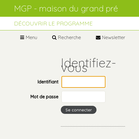
Aller
Outils
au
personnels
contenu.
Aller
à
DÉCOUVRIR LE PROGRAMME
la
navigation
Menu
Recherche
Newsletter
Identifiant
Mot de passe