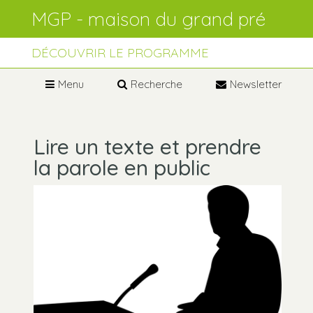
Aller
Outils
au
personnels
contenu.
Aller
à
DÉCOUVRIR LE PROGRAMME
la
navigation
Menu
Recherche
Newsletter
Lire un texte et prendre
la parole en public