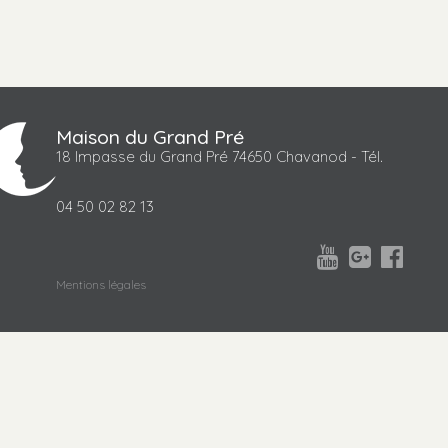
Maison du Grand Pré
18 Impasse du Grand Pré 74650 Chavanod - Tél.
04 50 02 82 13



Mentions légales