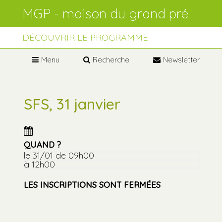
Aller
Outils
au
personnels
contenu.
Aller
à
DÉCOUVRIR LE PROGRAMME
la
navigation
Menu
Recherche
Newsletter
SFS, 31 janvier
QUAND ?
le 31/01
de 09h00
à 12h00
LES INSCRIPTIONS SONT FERMÉES