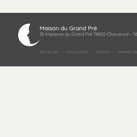
Maison du Grand Pré
18 Impasse du Grand Pré 74650 Chavanod - Té
Plan du site
Accessibilité
Contact
Mentions lé