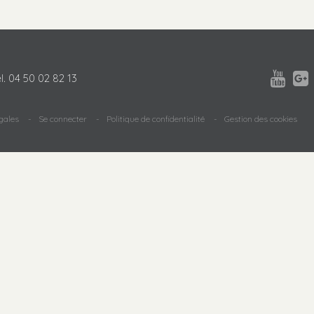


l.
04 50 02 82 13
gales
Se connecter
Politique de confidentialité
Gestion des cookies