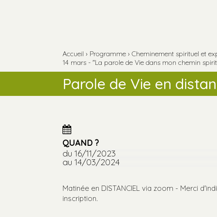
Aller
Outils
au
personnels
contenu.
Aller
à
la
navigation
Accueil
›
Programme
›
Cheminement spirituel et ex
14 mars - "La parole de Vie dans mon chemin spirit
Parole de Vie en distan
QUAND ?
du 16/11/2023
au 14/03/2024
Matinée en DISTANCIEL via zoom - Merci d'ind
inscription.