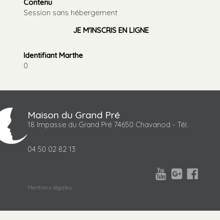
Contenu
Session sans hébergement
JE M'INSCRIS EN LIGNE
Identifiant Marthe
0
Maison du Grand Pré
18 Impasse du Grand Pré 74650 Chavanod - Tél.
04 50 02 82 13



Mentions légales