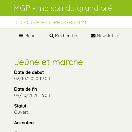
Aller
Outils
au
personnels
contenu.
Aller
à
DÉCOUVRIR LE PROGRAMME
la
navigation
Menu
Recherche
Newsletter
Jeûne et marche
Date de debut
02/10/2020 19:00
Date de fin
09/10/2020 16:00
Statut
Ouvert
Animateur