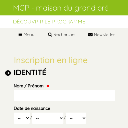
Aller
Outils
au
personnels
contenu.
Aller
à
DÉCOUVRIR LE PROGRAMME
la
navigation
Menu
Recherche
Newsletter
Inscription en ligne
IDENTITÉ
Nom / Prénom
Date de naissance
Jour
Mois
/
/
Année