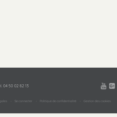


l.
04 50 02 82 13
gales
Se connecter
Politique de confidentialité
Gestion des cookies