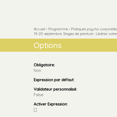
Aller
Outils
au
personnels
contenu.
Aller
à
la
navigation
Accueil
›
Programme
›
Pratiques psycho corporelles 
19-20 septembre. Stages de peinture : Libérez votre 
Options
Obligatoire
:
Non
Expression par défaut
:
Validateur personnalisé
:
False
Activer Expression
:
[]