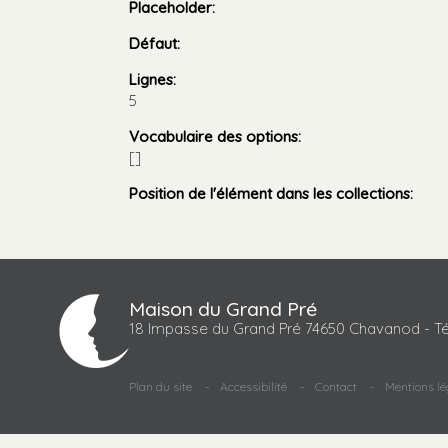
Placeholder
:
Défaut
:
Lignes
:
5
Vocabulaire des options
:
[]
Position de l'élément dans les collections
:
Maison du Grand Pré
18 Impasse du Grand Pré 74650 Chavanod - Té
Plan du site
Accessibilité
Contact
Mentions lé