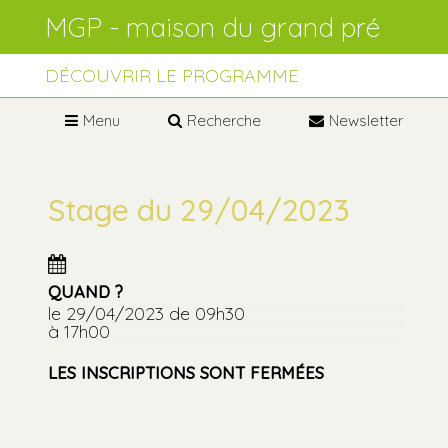
Aller
Outils
au
personnels
contenu.
Aller
à
DÉCOUVRIR LE PROGRAMME
la
navigation
Menu
Recherche
Newsletter
Stage du 29/04/2023
QUAND ?
le 29/04/2023
de 09h30
à 17h00
LES INSCRIPTIONS SONT FERMÉES