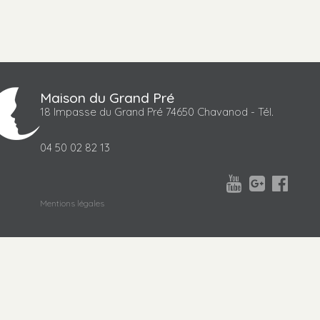
Maison du Grand Pré
18 Impasse du Grand Pré 74650 Chavanod - Tél.
04 50 02 82 13



Mentions légales