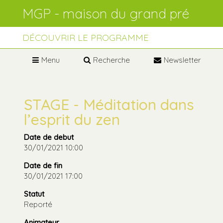
Aller
Outils
au
personnels
contenu.
Aller
à
DÉCOUVRIR LE PROGRAMME
la
navigation
Menu
Recherche
Newsletter
STAGE - Méditation dans
l’esprit du zen
Date de debut
30/01/2021 10:00
Date de fin
30/01/2021 17:00
Statut
Reporté
Animateur