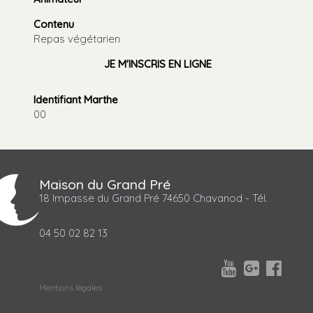
Contenu
Repas végétarien
JE M'INSCRIS EN LIGNE
Identifiant Marthe
00
Maison du Grand Pré
18 Impasse du Grand Pré 74650 Chavanod - Tél.
04 50 02 82 13



Mentions légales