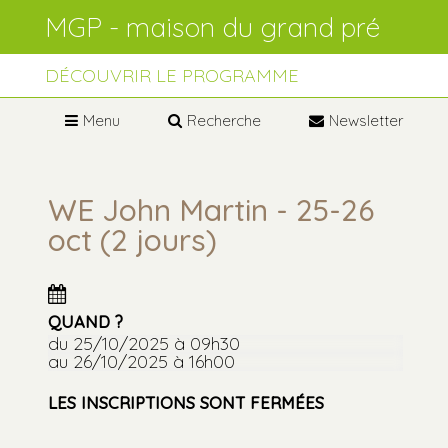
Aller
Outils
au
personnels
contenu.
Aller
à
DÉCOUVRIR LE PROGRAMME
la
navigation
Menu
Recherche
Newsletter
WE John Martin - 25-26
oct (2 jours)
QUAND ?
du 25/10/2025
à 09h30
au 26/10/2025
à 16h00
LES INSCRIPTIONS SONT FERMÉES