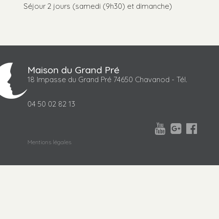
Séjour 2 jours (samedi (9h30) et dimanche)
Maison du Grand Pré
18 Impasse du Grand Pré 74650 Chavanod - Tél.
04 50 02 82 13



Mentions légales