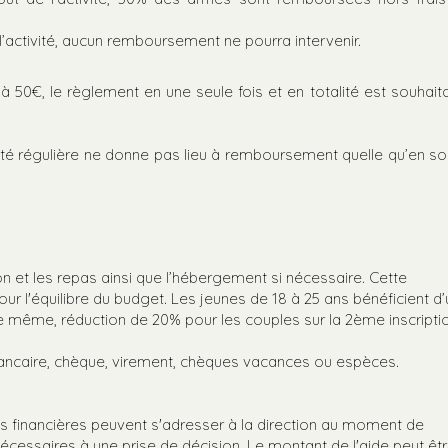
l’activité, aucun remboursement ne pourra intervenir.
r à 50€, le règlement en une seule fois et en totalité est souhait
té régulière ne donne pas lieu à remboursement quelle qu’en soi
n et les repas ainsi que l’hébergement si nécessaire. Cette
pour l'équilibre du budget. Les jeunes de 18 à 25 ans bénéficient d
De même, réduction de 20% pour les couples sur la 2ème inscripti
bancaire, chèque, virement, chèques vacances ou espèces.
és financières peuvent s'adresser à la direction au moment de
 nécessaires à une prise de décision. Le montant de l'aide peut êt