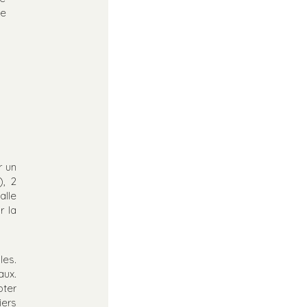
se
r un
), 2
alle
r la
les.
aux.
pter
iers