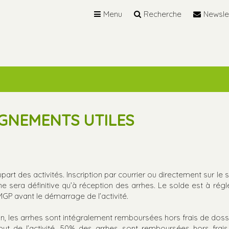
Menu
Recherche
Newsle
GNEMENTS UTILES
art des activités. Inscription par courrier ou directement sur le si
e sera définitive qu’à réception des arrhes. Le solde est à régl
 MGP avant le démarrage de l’activité.
on, les arrhes sont intégralement remboursées hors frais de dossi
but de l’activité, 50% des arrhes sont remboursées hors frai