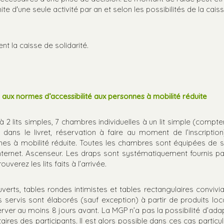
te d'une seule activité par an et selon les possibilités de la cais
nt la caisse de solidarité.
ux normes d’accessibilité aux personnes à mobilité réduite
 lits simples, 7 chambres individuelles à un lit simple (compte
dans le livret, réservation à faire au moment de l’inscription
 à mobilité réduite. Toutes les chambres sont équipées de s
nternet. Ascenseur. Les draps sont systématiquement fournis pa
uverez les lits faits à l’arrivée.
erts, tables rondes intimistes et tables rectangulaires convivia
s servis sont élaborés (sauf exception) à partir de produits loc
er au moins 8 jours avant. La MGP n’a pas la possibilité d’ada
ires des participants. Il est alors possible dans ces cas particul