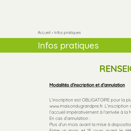
Aller
Outils
au
personnels
contenu.
Aller
à
la
navigation
Accueil
›
Infos pratiques
Infos pratiques
RENSEI
Modalités d’inscription et d’annulation
L’inscription est OBLIGATOIRE pour la plup
www.maisondugrandpre.fr. L’inscription n
l’accueil impérativement à l’arrivée à la
En cas d’annulation :
Plus d’un mois avant la mise à dispositi
Entre un mois et 15 jours avant le dé