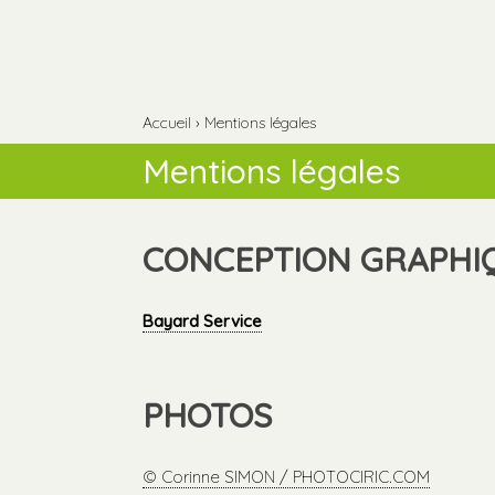
Aller
Outils
au
personnels
contenu.
Aller
à
la
navigation
Accueil
›
Mentions légales
Mentions légales
CONCEPTION GRAPHIQ
Bayard Service
PHOTOS
© Corinne SIMON / PHOTOCIRIC.COM