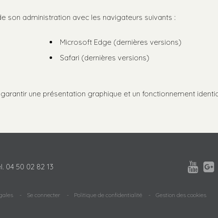
de son administration avec les navigateurs suivants :
Microsoft Edge (dernières versions)
Safari (dernières versions)
garantir une présentation graphique et un fonctionnement identi


l.
04 50 02 82 13
gales
Se connecter
Politique de confidentialité
Gestion des cookies