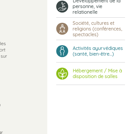
Développement de la
personne, vie
relationelle
Société, cultures et
religions (conférences,
spectacles)
les
Activités ayurvédiques
ort
(santé, bien-être...)
 sur
Hébergement / Mise à
disposition de salles
n
ar