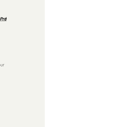
 Pré
our