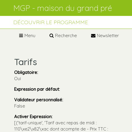
Aller
Outils
au
personnels
contenu.
Aller
à
DÉCOUVRIR LE PROGRAMME
la
navigation
Menu
Recherche
Newsletter
Tarifs
Obligatoire
:
Oui
Expression par défaut
:
Validateur personnalisé
:
False
Activer Expression
:
[('tarif-unique', 'Tarif avec repas de midi :
110\xe2\x82\xac dont acompte de - Prix TTC :