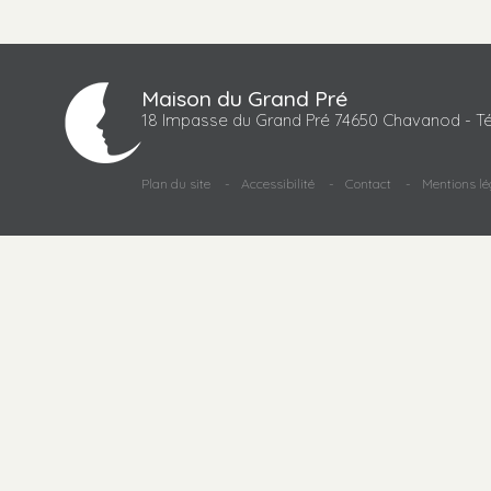
Maison du Grand Pré
18 Impasse du Grand Pré 74650 Chavanod - Té
Plan du site
Accessibilité
Contact
Mentions lé