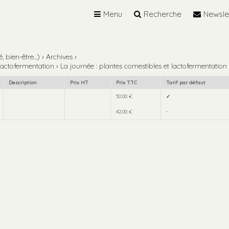
Menu
Recherche
Newsle
 bien-être...)
›
Archives
›
lactofermentation
›
La journée : plantes comestibles et lactofermentation
Description
Prix HT
Prix TTC
Tarif par défaut
50.00 €
✓
42.00 €
-