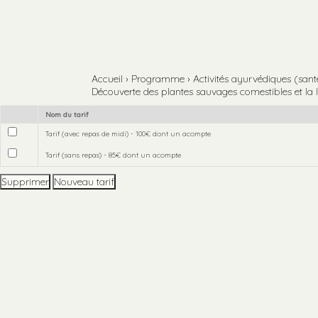
Aller
Outils
au
personnels
contenu.
Aller
à
la
navigation
Accueil
›
Programme
›
Activités ayurvédiques (santé,
Découverte des plantes sauvages comestibles et la 
Nom du tarif
Tarif (avec repas de midi) - 100€ dont un acompte
Tarif (sans repas) - 85€ dont un acompte