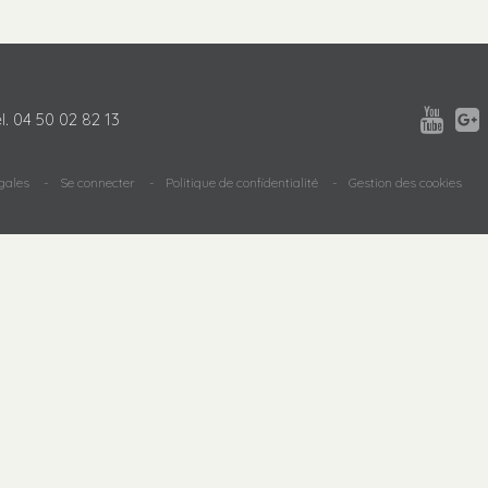


l.
04 50 02 82 13
gales
Se connecter
Politique de confidentialité
Gestion des cookies