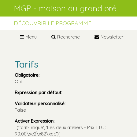
Aller
Outils
au
personnels
contenu.
Aller
à
DÉCOUVRIR LE PROGRAMME
la
navigation
Menu
Recherche
Newsletter
Tarifs
Obligatoire
:
Oui
Expression par défaut
:
Validateur personnalisé
:
False
Activer Expression
:
[('tarif-unique', 'Les deux ateliers - Prix TTC :
90.00\xe2\x82\xac')]