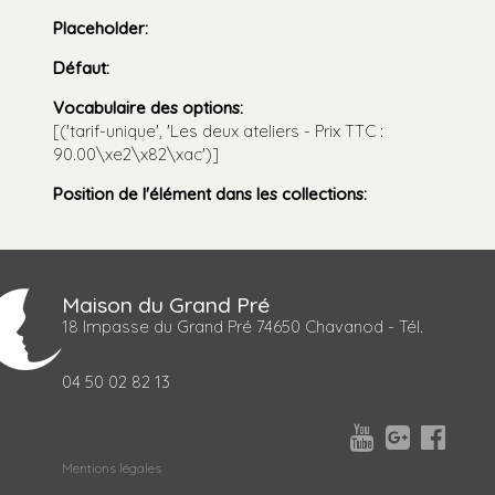
Placeholder
:
Défaut
:
Vocabulaire des options
:
[('tarif-unique', 'Les deux ateliers - Prix TTC :
90.00\xe2\x82\xac')]
Position de l'élément dans les collections
:
Maison du Grand Pré
18 Impasse du Grand Pré 74650 Chavanod - Tél.
04 50 02 82 13



Mentions légales