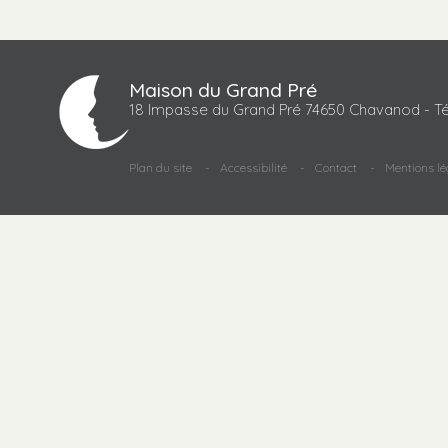
Maison du Grand Pré
18 Impasse du Grand Pré 74650 Chavanod - Té
Plan du site
Accessibilité
Contact
Mentions lé