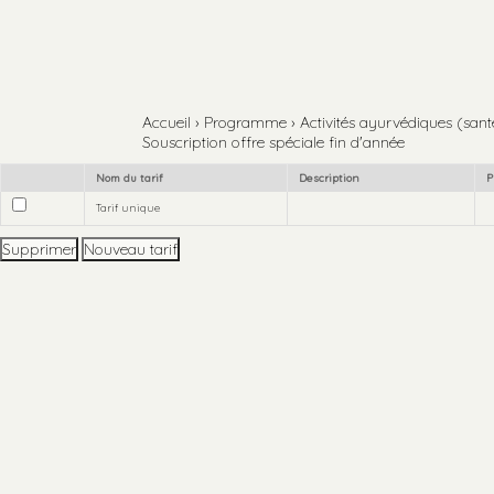
Aller
Outils
au
personnels
contenu.
Aller
à
la
navigation
Accueil
›
Programme
›
Activités ayurvédiques (santé,
Souscription offre spéciale fin d'année
Nom du tarif
Description
P
Tarif unique