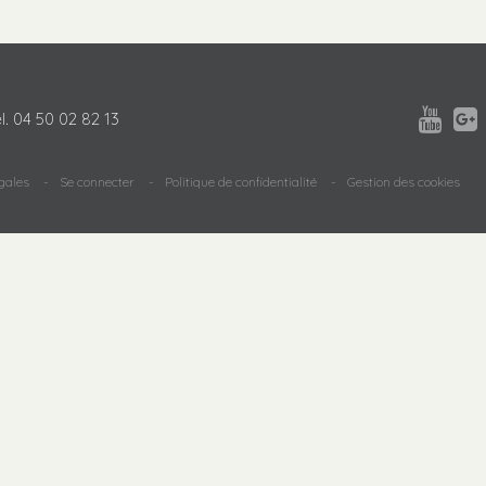


l.
04 50 02 82 13
gales
Se connecter
Politique de confidentialité
Gestion des cookies