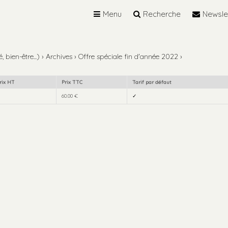
Menu
Recherche
Newsle
 bien-être...)
›
Archives
›
Offre spéciale fin d'année 2022
›
rix HT
Prix TTC
Tarif par défaut
60.00 €
✓