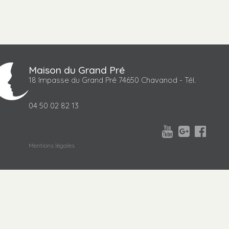
Maison du Grand Pré
18 Impasse du Grand Pré 74650 Chavanod - Tél.
04 50 02 82 13



Mentions légales