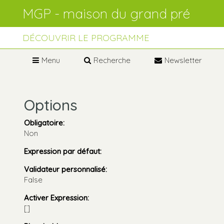
Aller
Outils
au
personnels
contenu.
Aller
à
DÉCOUVRIR LE PROGRAMME
la
navigation
Menu
Recherche
Newsletter
Options
Obligatoire
:
Non
Expression par défaut
:
Validateur personnalisé
:
False
Activer Expression
:
[]