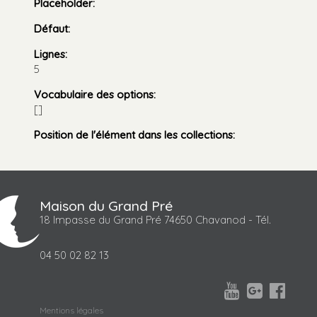
Placeholder
:
Défaut
:
Lignes
:
5
Vocabulaire des options
:
[]
Position de l'élément dans les collections
:
Maison du Grand Pré
18 Impasse du Grand Pré 74650 Chavanod - Tél.
04 50 02 82 13



Mentions légales