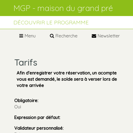
Aller
Outils
au
personnels
contenu.
Aller
à
DÉCOUVRIR LE PROGRAMME
la
navigation
Menu
Recherche
Newsletter
Tarifs
Afin d'enregistrer votre réservation, un acompte
vous est demandé, le solde sera à verser lors de
votre arrivée
Obligatoire
:
Oui
Expression par défaut
:
Validateur personnalisé
: