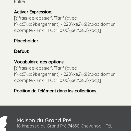
False
Activer Expression
:
[('frais-de-dossier', 'Tarif (avec
h\xc3\xa9bergement) - 220\xe2\x82\xac dont un
acompte - Prix TTC : 110.00\xe2\x82\xac')]
Placeholder
:
Défaut
:
Vocabulaire des options
:
[('frais-de-dossier', 'Tarif (avec
h\xc3\xa9bergement) - 220\xe2\x82\xac dont un
acompte - Prix TTC : 110.00\xe2\x82\xac')]
Position de l'élément dans les collections
:
Maison du Grand Pré
18 Impasse du Grand Pré 74650 Chavanod - Tél.