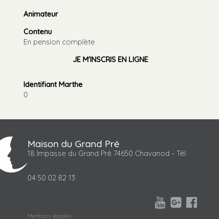
Animateur
Contenu
En pension complète
JE M'INSCRIS EN LIGNE
Identifiant Marthe
0
Maison du Grand Pré
18 Impasse du Grand Pré 74650 Chavanod - Tél.
04 50 02 82 13



Mentions légales