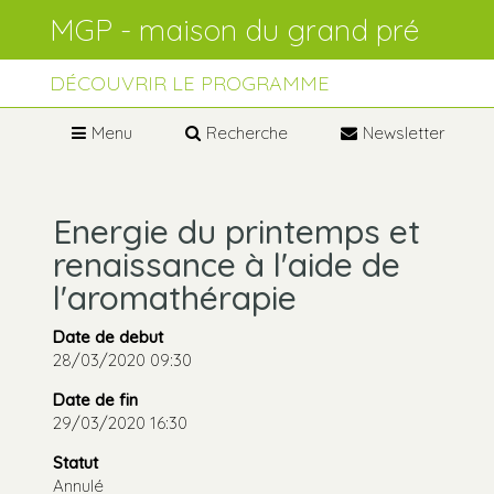
Aller
Outils
au
personnels
contenu.
Aller
à
DÉCOUVRIR LE PROGRAMME
la
navigation
Menu
Recherche
Newsletter
Energie du printemps et
renaissance à l'aide de
l'aromathérapie
Date de debut
28/03/2020 09:30
Date de fin
29/03/2020 16:30
Statut
Annulé