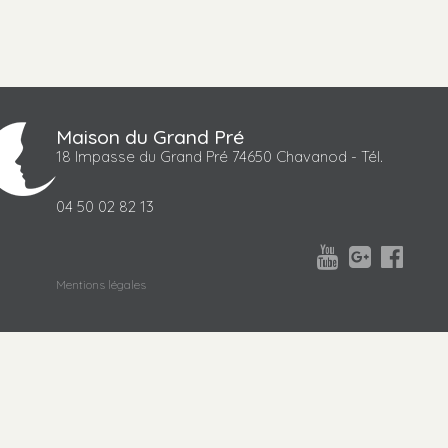
Maison du Grand Pré
18 Impasse du Grand Pré 74650 Chavanod - Tél.
04 50 02 82 13



Mentions légales