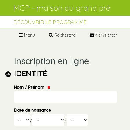
Aller
Outils
au
personnels
contenu.
Aller
à
DÉCOUVRIR LE PROGRAMME
la
navigation
Menu
Recherche
Newsletter
Inscription en ligne
IDENTITÉ
Nom / Prénom
Date de naissance
Jour
Mois
/
/
Année