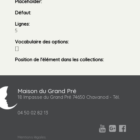
Placeholder
:
Défaut
:
Lignes
:
5
Vocabulaire des options
:
[]
Position de l'élément dans les collections
:
Maison du Grand Pré
18 Impasse du Grand Pré 74650 Chavanod - Tél.
04 50 02 82 13



Mentions légales