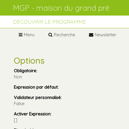
Aller
Outils
au
personnels
contenu.
Aller
à
DÉCOUVRIR LE PROGRAMME
la
navigation
Menu
Recherche
Newsletter
Options
Obligatoire
:
Non
Expression par défaut
:
Validateur personnalisé
:
False
Activer Expression
:
[]