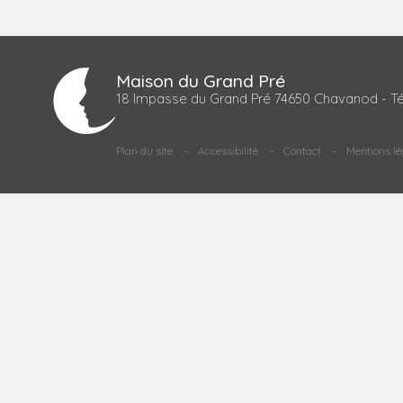
Maison du Grand Pré
18 Impasse du Grand Pré 74650 Chavanod - Té
Plan du site
Accessibilité
Contact
Mentions lé