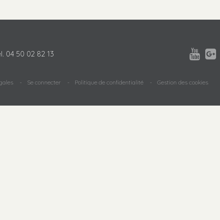


l.
04 50 02 82 13
gales
Se connecter
Politique de confidentialité
Gestion des cookies