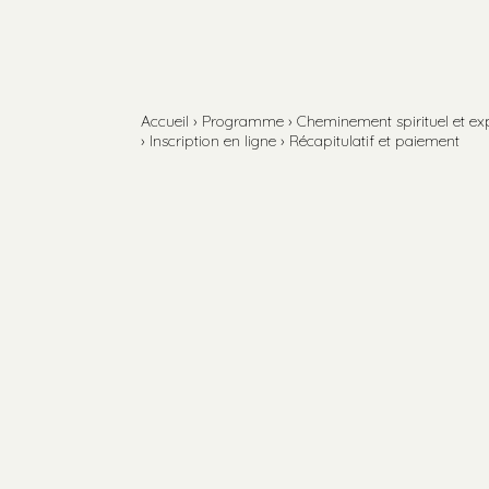
Aller
Outils
au
personnels
contenu.
Aller
à
la
navigation
Accueil
›
Programme
›
Cheminement spirituel et ex
›
Inscription en ligne
›
Récapitulatif et paiement