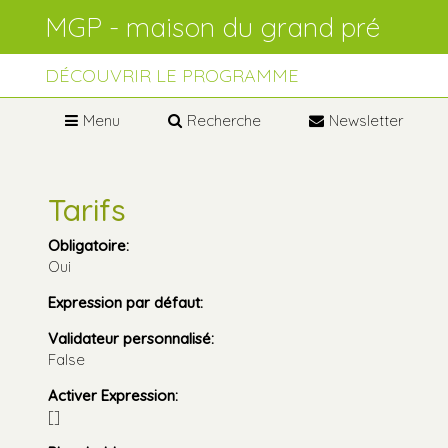
Aller
Outils
au
personnels
contenu.
Aller
à
DÉCOUVRIR LE PROGRAMME
la
navigation
Menu
Recherche
Newsletter
Tarifs
Obligatoire
:
Oui
Expression par défaut
:
Validateur personnalisé
:
False
Activer Expression
:
[]