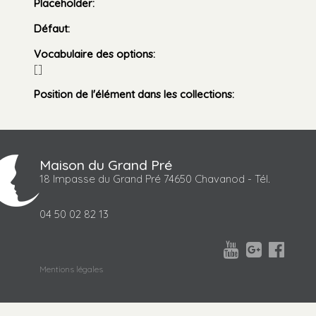
Placeholder
:
Défaut
:
Vocabulaire des options
:
[]
Position de l'élément dans les collections
:
Maison du Grand Pré
18 Impasse du Grand Pré 74650 Chavanod - Tél.
04 50 02 82 13



Mentions légales