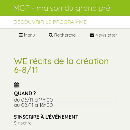
Aller
Outils
au
personnels
contenu.
Aller
à
DÉCOUVRIR LE PROGRAMME
la
navigation
Menu
Recherche
Newsletter
WE récits de la création
6-8/11
QUAND ?
du 06/11
à 19h00
au 08/11
à 16h00
S'INSCRIRE À L'ÉVÉNEMENT
S'inscrire