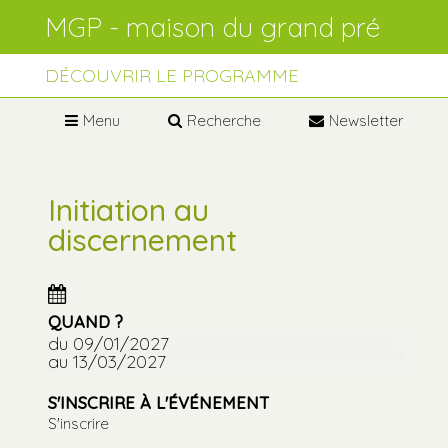
Aller
Outils
au
personnels
contenu.
Aller
à
DÉCOUVRIR LE PROGRAMME
la
navigation
Menu
Recherche
Newsletter
Initiation au
discernement
QUAND ?
du 09/01/2027
au 13/03/2027
S'INSCRIRE À L'ÉVÉNEMENT
S'inscrire