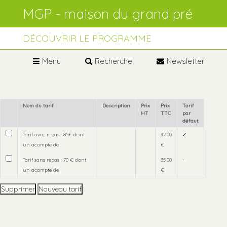
Aller
Outils
au
personnels
contenu.
Aller
à
DÉCOUVRIR LE PROGRAMME
la
navigation
Menu
Recherche
Newsletter
Nom du tarif
Description
Prix
Prix
Tarif
HT
TTC
par
défaut
Tarif avec repas : 85€ dont
42.00
✓
un acompte de
€
Tarif sans repas : 70 € dont
35.00
-
un acompte de
€