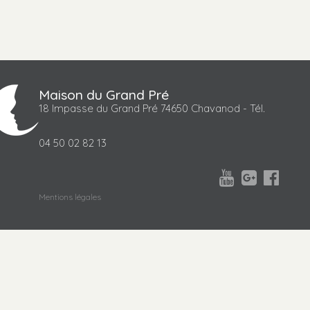
Maison du Grand Pré
18 Impasse du Grand Pré 74650 Chavanod - Tél.
04 50 02 82 13



Mentions légales