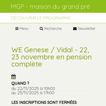
Aller
Outils
au
personnels
contenu.
Aller
à
DÉCOUVRIR LE PROGRAMME
la
navigation
Menu
Recherche
Newsletter
WE Genese / Vidal - 22,
23 novembre en pension
complète
QUAND ?
du 22/11/2025
à 10h00
au 23/11/2025
à 17h00
LES INSCRIPTIONS SONT FERMÉES