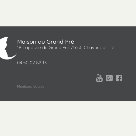
Maison du Grand Pré
18 Impasse du Grand Pré 74650 Chavanod - Tél.
04 50 02 82 13



Mentions légales