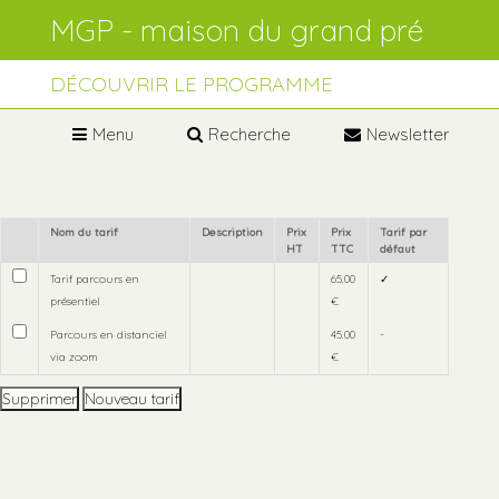
Aller
Outils
au
personnels
contenu.
Aller
à
DÉCOUVRIR LE PROGRAMME
la
navigation
Menu
Recherche
Newsletter
Nom du tarif
Description
Prix
Prix
Tarif par
HT
TTC
défaut
Tarif parcours en
65.00
✓
présentiel
€
Parcours en distanciel
45.00
-
via zoom
€