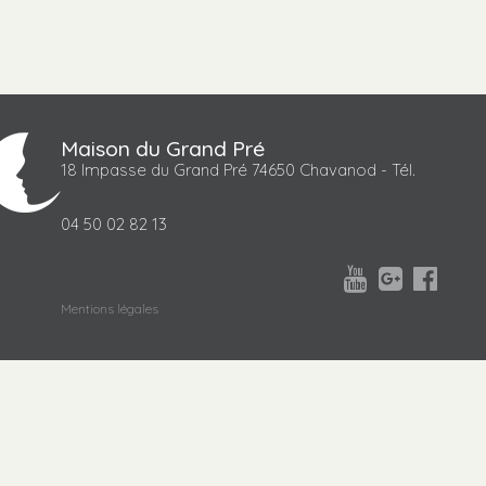
Maison du Grand Pré
18 Impasse du Grand Pré 74650 Chavanod - Tél.
04 50 02 82 13



Mentions légales