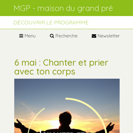
Aller
Outils
au
personnels
contenu.
Aller
à
DÉCOUVRIR LE PROGRAMME
la
navigation
Menu
Recherche
Newsletter
6 mai : Chanter et prier
avec ton corps