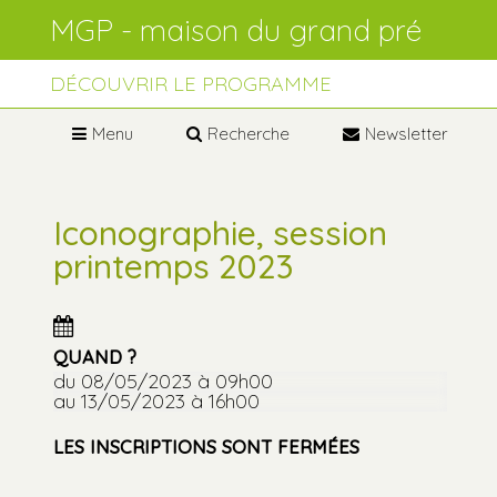
Aller
Outils
au
personnels
contenu.
Aller
à
DÉCOUVRIR LE PROGRAMME
la
navigation
Menu
Recherche
Newsletter
Iconographie, session
printemps 2023
QUAND ?
du 08/05/2023
à 09h00
au 13/05/2023
à 16h00
LES INSCRIPTIONS SONT FERMÉES