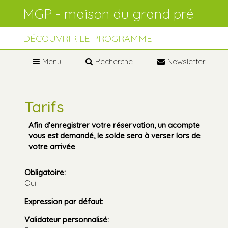
Aller
Outils
au
personnels
contenu.
Aller
à
DÉCOUVRIR LE PROGRAMME
la
navigation
Menu
Recherche
Newsletter
Tarifs
Afin d'enregistrer votre réservation, un acompte
vous est demandé, le solde sera à verser lors de
votre arrivée
Obligatoire
:
Oui
Expression par défaut
:
Validateur personnalisé
: