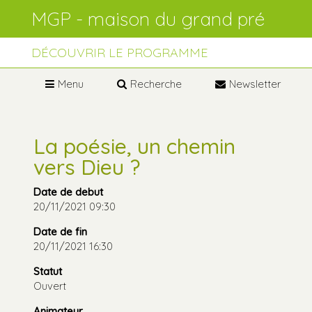
Aller
Outils
au
personnels
contenu.
Aller
à
DÉCOUVRIR LE PROGRAMME
la
navigation
Menu
Recherche
Newsletter
La poésie, un chemin
vers Dieu ?
Date de debut
20/11/2021 09:30
Date de fin
20/11/2021 16:30
Statut
Ouvert
Animateur