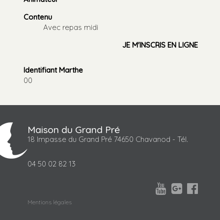
Contenu
Avec repas midi
JE M'INSCRIS EN LIGNE
Identifiant Marthe
00
Maison du Grand Pré
18 Impasse du Grand Pré 74650 Chavanod - Tél.
04 50 02 82 13



Mentions légales