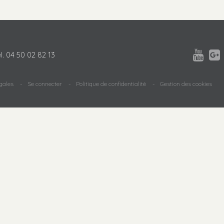


l.
04 50 02 82 13
gales
Se connecter
Politique de confidentialité
Gestion des cookies