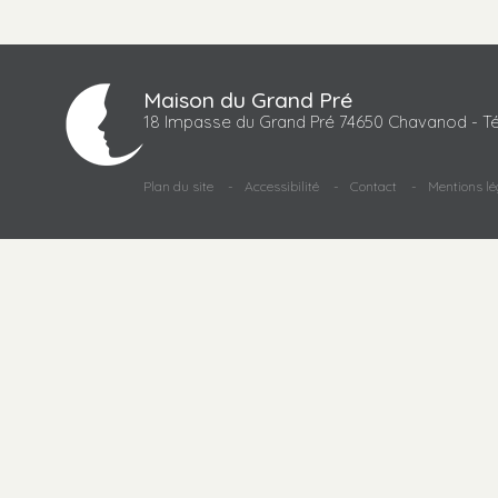
Maison du Grand Pré
18 Impasse du Grand Pré 74650 Chavanod - Té
Plan du site
Accessibilité
Contact
Mentions lé