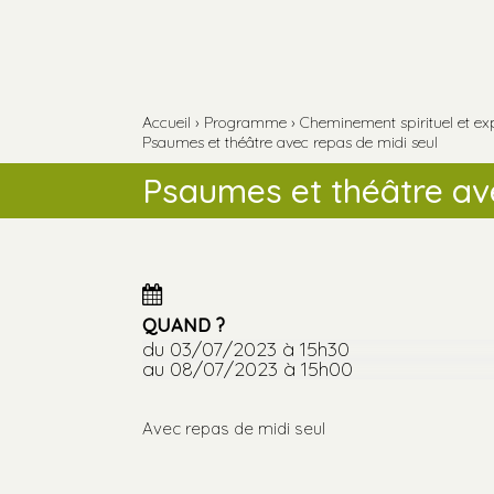
Aller
Outils
au
personnels
contenu.
Aller
à
la
navigation
Accueil
›
Programme
›
Cheminement spirituel et ex
Psaumes et théâtre avec repas de midi seul
Psaumes et théâtre ave
QUAND ?
du 03/07/2023
à 15h30
au 08/07/2023
à 15h00
Avec repas de midi seul